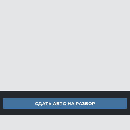
СДАТЬ АВТО НА РАЗБОР
Контакты
info@furamarket.ru