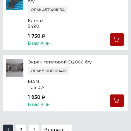
б/у
OEM: 4571401034
Kamaz
5490
1 750 ₽
В наличии
Экран тепловой D2066 б/у
OEM: 51081200412
MAN
TGS 07-
1 950 ₽
В наличии
1
2
3
Вперед →