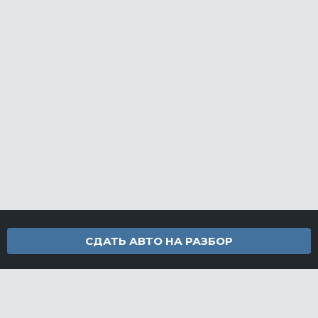
СДАТЬ АВТО НА РАЗБОР
Контакты
info@furamarket.ru
+7 918 160-11-22