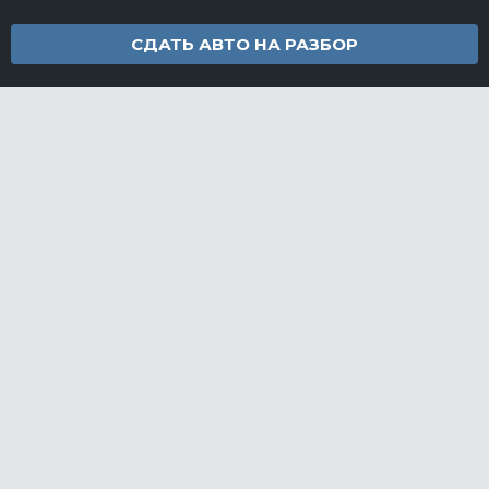
СДАТЬ АВТО НА РАЗБОР
Контакты
info@furamarket.ru
+7 918 160-11-22
г. Новороссийск Доставка запчастей по всей России
Разделы сайта
Запчасти
Доставка и оплата
Грузовой разбор
Контакты
©FuraMarket — магазин грузовых запчастей, 2026
СДЕЛАНО
В EVERNET