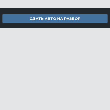
СДАТЬ АВТО НА РАЗБОР
Контакты
info@furamarket.ru
+7 918 160-11-22
г. Новороссийск Доставка запчастей по всей России
Разделы сайта
Запчасти
Доставка и оплата
Грузовой разбор
Контакты
©FuraMarket — магазин грузовых запчастей, 2026
СДЕЛАНО
В EVERNET