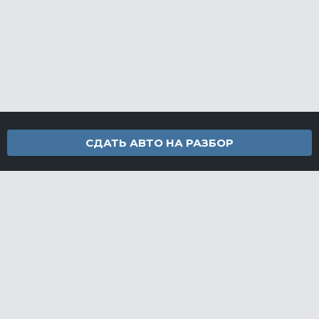
СДАТЬ АВТО НА РАЗБОР
Контакты
info@furamarket.ru
+7 918 160-11-22
г. Новороссийск Доставка запчастей по всей России
Разделы сайта
Запчасти
Доставка и оплата
Грузовой разбор