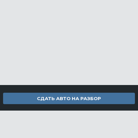
СДАТЬ АВТО НА РАЗБОР
Контакты
info@furamarket.ru
+7 918 160-11-22
г. Новороссийск Доставка запчастей по всей России