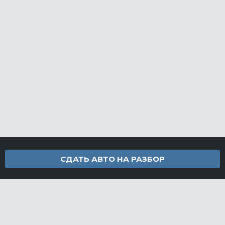
СДАТЬ АВТО НА РАЗБОР
Контакты
info@furamarket.ru
+7 918 160-11-22
г. Новороссийск Доставка запчастей по всей России