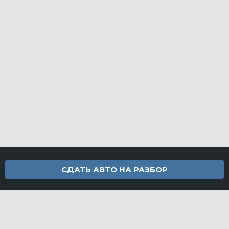
СДАТЬ АВТО НА РАЗБОР
Контакты
info@furamarket.ru
+7 918 160-11-22