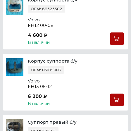
OEM: 68323582
Volvo
FH12 00-08
4 600 ₽
В наличии
Корпус суппорта б/у
OEM: 85109883
Volvo
FH13 05-12
6 200 ₽
В наличии
Суппорт правый б/у