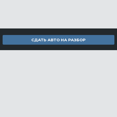
СДАТЬ АВТО НА РАЗБОР
Контакты
info@furamarket.ru
+7 918 160-11-22
г. Новороссийск Доставка запчастей по всей России
Разделы сайта
Запчасти
Доставка и оплата
Грузовой разбор
Контакты