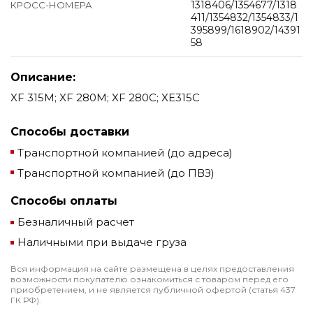
1318406/1354677/1318
КРОСС-НОМЕРА
411/1354832/1354833/1
395899/1618902/14391
58
Описание:
XF 315M; XF 280M; XF 280C; XE315C
Способы доставки
Транспортной компанией (до адреса)
Транспортной компанией (до ПВЗ)
Способы оплаты
Безналичный расчет
Наличными при выдаче груза
Вся информация на сайте размещена в целях предоставления
возможности покупателю ознакомиться с товаром перед его
приобретением, и не является публичной офертой (статья 437
ГК РФ).