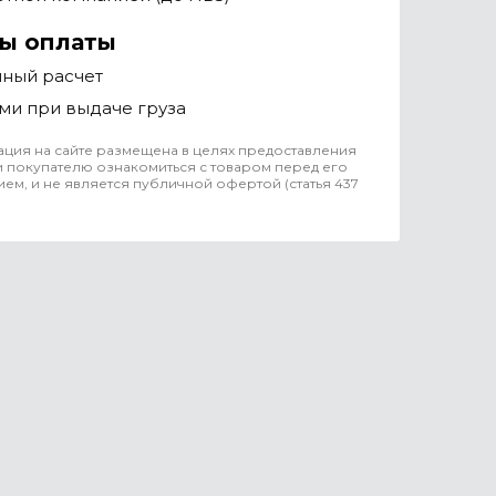
ы оплаты
чный расчет
ми при выдаче груза
ция на сайте размещена в целях предоставления
 покупателю ознакомиться с товаром перед его
ем, и не является публичной офертой (статья 437