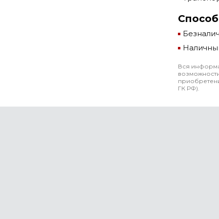
Способ
Безнали
Наличны
Вся информа
возможности
приобретени
ГК РФ).