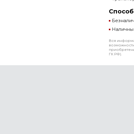
Способ
Безнали
Наличны
Вся информа
возможности
приобретени
ГК РФ).