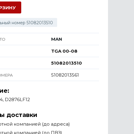
ОРЗИНУ
ьный номер 51082013510
MAN
ТО
TGA 00-08
51082013510
51082013561
ОМЕРА
ие:
4, D2876LF12
ы доставки
тной компанией (до адреса)
тной компанией (до ПВЗ)