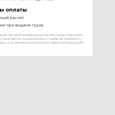
ы оплаты
чный расчет
ми при выдаче груза
ция на сайте размещена в целях предоставления
 покупателю ознакомиться с товаром перед его
ем, и не является публичной офертой (статья 437