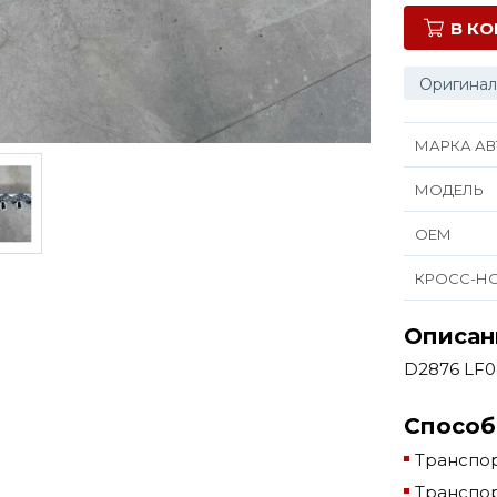
В К
Оригинал
МАРКА АВ
МОДЕЛЬ
ОЕМ
КРОСС-Н
Описан
D2876 LF0
Способ
Транспор
Транспор