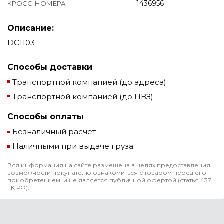
1436956
КРОСС-НОМЕРА
Описание:
DC1103
Способы доставки
Транспортной компанией (до адреса)
Транспортной компанией (до ПВЗ)
Способы оплаты
Безналичный расчет
Наличными при выдаче груза
Вся информация на сайте размещена в целях предоставления
возможности покупателю ознакомиться с товаром перед его
приобретением, и не является публичной офертой (статья 437
ГК РФ).