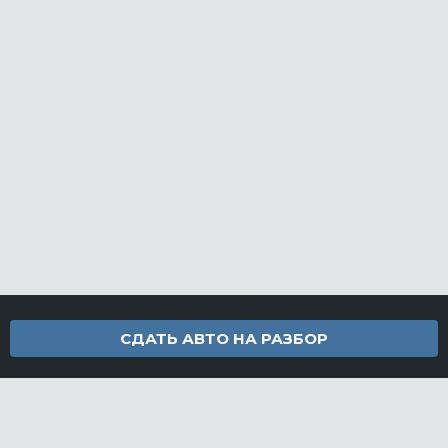
СДАТЬ АВТО НА РАЗБОР
Контакты
info@furamarket.ru
+7 918 160-11-22