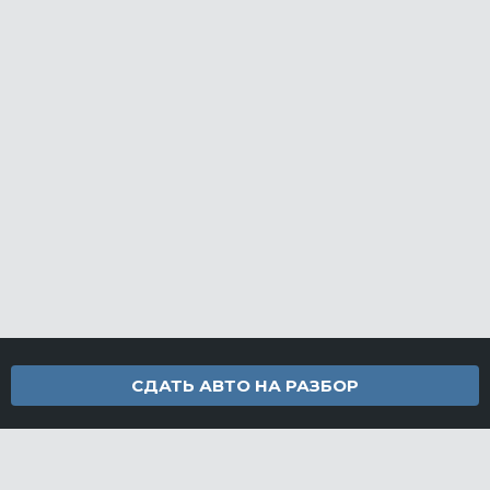
СДАТЬ АВТО НА РАЗБОР
Контакты
info@furamarket.ru