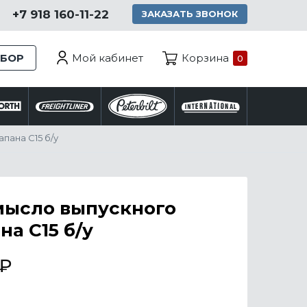
+7 918 160-11-22
ЗАКАЗАТЬ ЗВОНОК
Мой кабинет
ЗБОР
Корзина
0
пана C15 б/у
мысло выпускного
на C15 б/у
₽