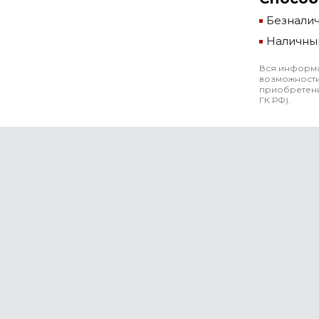
Безнали
Наличны
Вся информа
возможности
приобретени
ГК РФ).