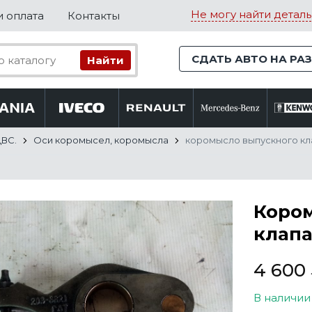
Не могу найти деталь
и оплата
Контакты
СДАТЬ АВТО НА РА
ДВС.
Оси коромысел, коромысла
коромысло выпускного кла
Коро
клапа
4 600
В наличии