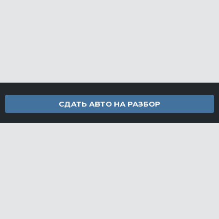
СДАТЬ АВТО НА РАЗБОР
Контакты
info@furamarket.ru
+7 918 160-11-22
г. Новороссийск Доставка запчастей по всей России
Разделы сайта
Запчасти
Доставка и оплата
Грузовой разбор