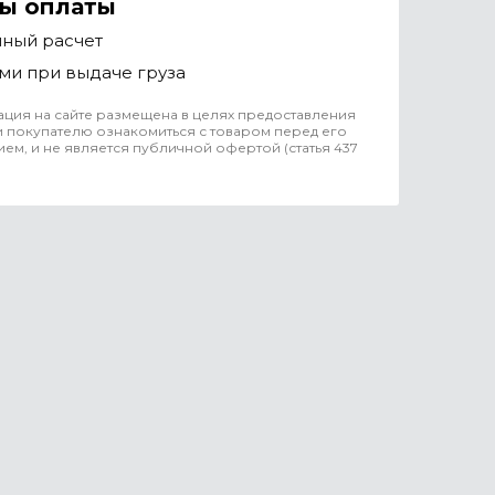
ы оплаты
чный расчет
ми при выдаче груза
ция на сайте размещена в целях предоставления
 покупателю ознакомиться с товаром перед его
ем, и не является публичной офертой (статья 437