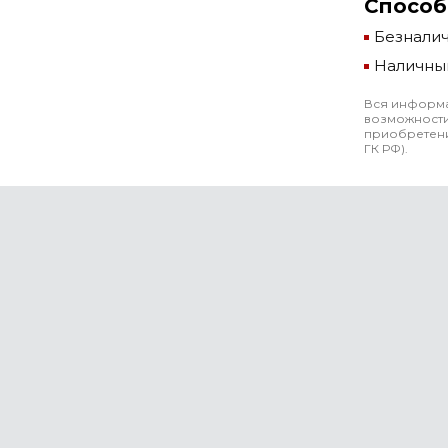
Способ
Безнали
Наличны
Вся информа
возможности
приобретени
ГК РФ).