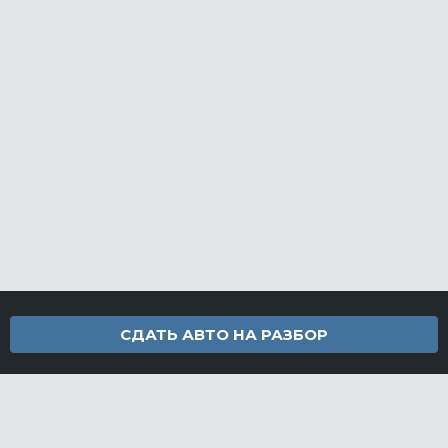
СДАТЬ АВТО НА РАЗБОР
Контакты
info@furamarket.ru
+7 918 160-11-22