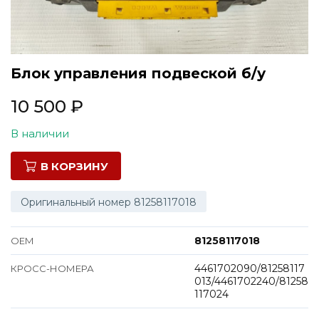
Все марки
Блок управления подвеской б/у
10 500
₽
В наличии
В КОРЗИНУ
Оригинальный номер 81258117018
81258117018
ОЕМ
4461702090/81258117
КРОСС-НОМЕРА
013/4461702240/81258
117024