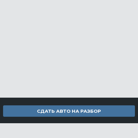
СДАТЬ АВТО НА РАЗБОР
Контакты
info@furamarket.ru