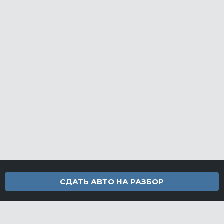
СДАТЬ АВТО НА РАЗБОР
Контакты
info@furamarket.ru