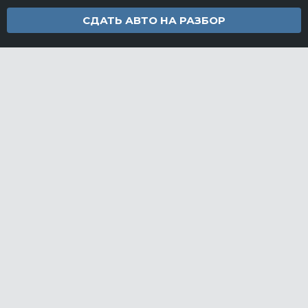
СДАТЬ АВТО НА РАЗБОР
Контакты
info@furamarket.ru
+7 918 160-11-22
г. Новороссийск Доставка запчастей по всей России
Разделы сайта
Запчасти
Доставка и оплата
Грузовой разбор
Контакты
©FuraMarket — магазин грузовых запчастей, 2026
СДЕЛАНО
В EVERNET