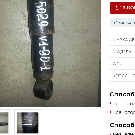
В К
Оригинал
МАРКА АВ
МОДЕЛЬ
ОЕМ
КРОСС-Н
Способ
Транспор
Транспор
Способ
Безнали