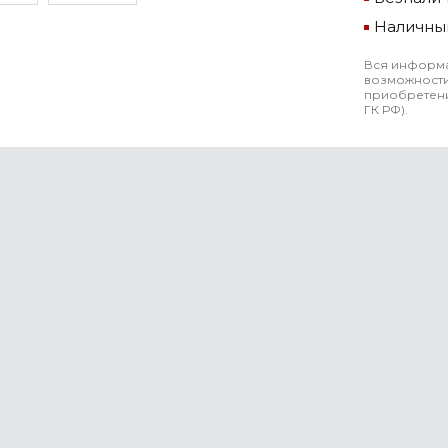
Наличны
Вся информа
возможности
приобретени
ГК РФ).