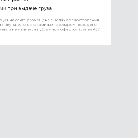
ми при выдаче груза
ция на сайте размещена в целях предоставления
 покупателю ознакомиться с товаром перед его
ем, и не является публичной офертой (статья 437