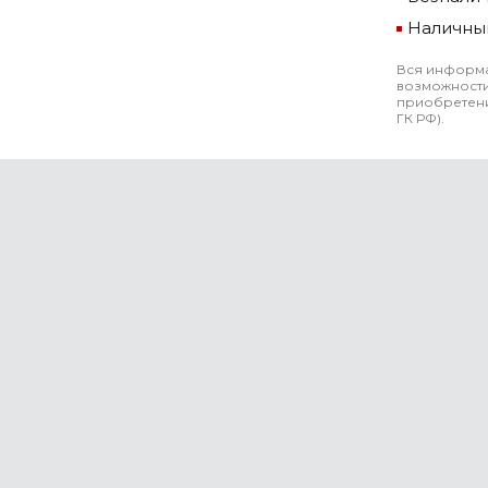
Наличны
Вся информа
возможности
приобретени
ГК РФ).