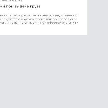
ми при выдаче груза
ция на сайте размещена в целях предоставления
 покупателю ознакомиться с товаром перед его
ем, и не является публичной офертой (статья 437