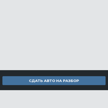
СДАТЬ АВТО НА РАЗБОР
Контакты
info@furamarket.ru
+7 918 160-11-22