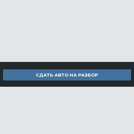
СДАТЬ АВТО НА РАЗБОР
Контакты
info@furamarket.ru
+7 918 160-11-22
г. Новороссийск Доставка запчастей по всей России
Разделы сайта
Запчасти