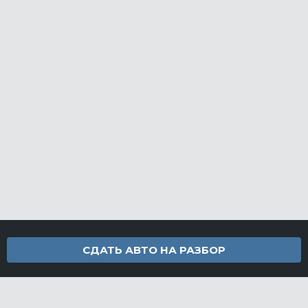
СДАТЬ АВТО НА РАЗБОР
Контакты
info@furamarket.ru