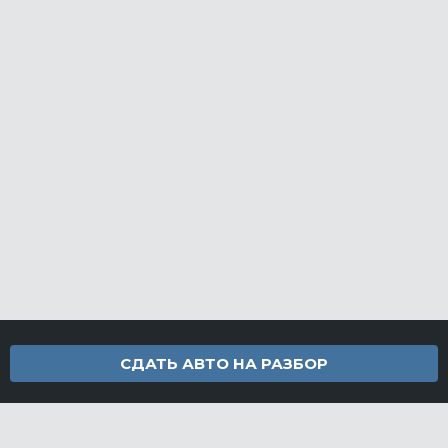
СДАТЬ АВТО НА РАЗБОР
Контакты
info@furamarket.ru