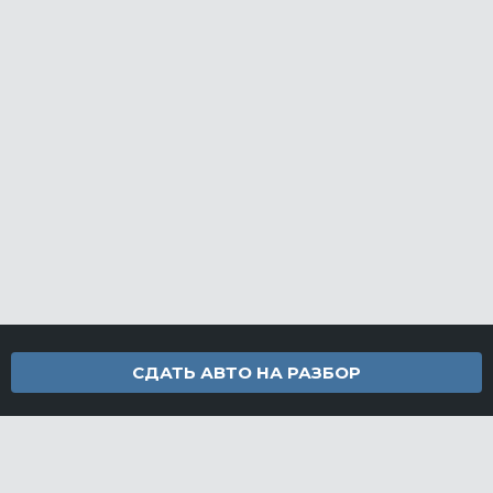
СДАТЬ АВТО НА РАЗБОР
Контакты
info@furamarket.ru
+7 918 160-11-22