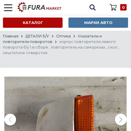
0
КАТАЛОГ
МАРКИ АВТО
Главная
ДЕТАЛИ Б/У
Оптика
Указатели и
повторители поворотов
корпус повторителя левого
поворота б/у \ в сборе , повторитель на саморезах , скол ,
нештатное отверстие