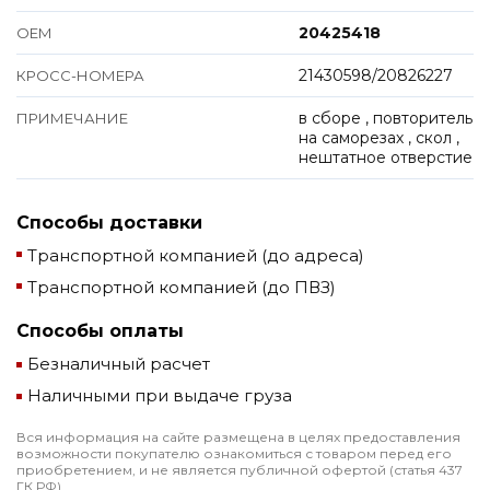
20425418
ОЕМ
21430598/20826227
КРОСС-НОМЕРА
в сборе , повторитель
ПРИМЕЧАНИЕ
на саморезах , скол ,
нештатное отверстие
Способы доставки
Транспортной компанией (до адреса)
Транспортной компанией (до ПВЗ)
Способы оплаты
Безналичный расчет
Наличными при выдаче груза
Вся информация на сайте размещена в целях предоставления
возможности покупателю ознакомиться с товаром перед его
приобретением, и не является публичной офертой (статья 437
ГК РФ).