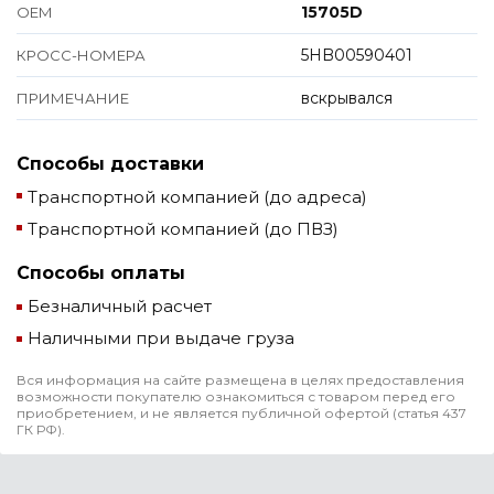
15705D
ОЕМ
5HB00590401
КРОСС-НОМЕРА
вскрывался
ПРИМЕЧАНИЕ
Способы доставки
Транспортной компанией (до адреса)
Транспортной компанией (до ПВЗ)
Способы оплаты
Безналичный расчет
Наличными при выдаче груза
Вся информация на сайте размещена в целях предоставления
возможности покупателю ознакомиться с товаром перед его
приобретением, и не является публичной офертой (статья 437
ГК РФ).