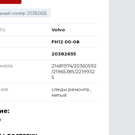
ьный номер 20382655
Volvo
ТО
FH12 00-08
20382655
21481974/20360592
ОМЕРА
/21965385/2219932
5
следы ремонта ,
НИЕ
мятый
ие:
й