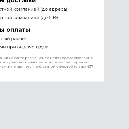
ы доставки
тной компанией (до адреса)
тной компанией (до ПВЗ)
ы оплаты
чный расчет
ми при выдаче груза
ция на сайте размещена в целях предоставления
 покупателю ознакомиться с товаром перед его
ем, и не является публичной офертой (статья 437