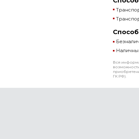
Способ
Транспор
Транспор
Способ
Безнали
Наличны
Вся информа
возможности
приобретени
ГК РФ).