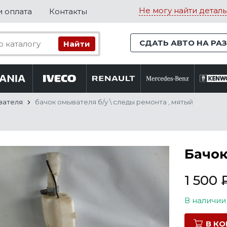
Не могу найти деталь
и оплата
Контакты
СДАТЬ АВТО НА РА
вателя
бачок омывателя б/у \ следы ремонта , мятый
Бачок
1 500
В наличии
В К