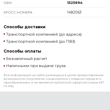
1525694
ОЕМ
1482063
КРОСС-НОМЕРА
Способы доставки
Транспортной компанией (до адреса)
Транспортной компанией (до ПВЗ)
Способы оплаты
Безналичный расчет
Наличными при выдаче груза
Вся информация на сайте размещена в целях предоставления
возможности покупателю ознакомиться с товаром перед его
приобретением, и не является публичной офертой (статья 437
ГК РФ).