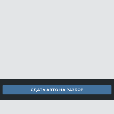
СДАТЬ АВТО НА РАЗБОР
Контакты
info@furamarket.ru