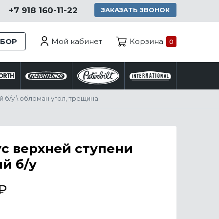
+7 918 160-11-22
ЗАКАЗАТЬ ЗВОНОК
Мой кабинет
ЗБОР
Корзина
0
 б/у \ обломан угол, трещина
с верхней ступени
й б/у
₽