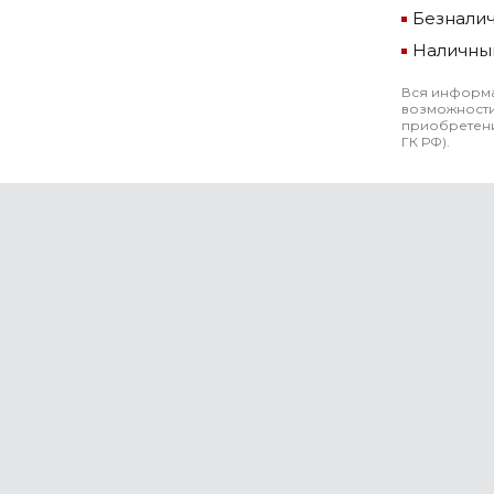
Безнали
Наличны
Вся информа
возможности
приобретени
ГК РФ).