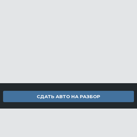
СДАТЬ АВТО НА РАЗБОР
Контакты
info@furamarket.ru
+7 918 160-11-22
г. Новороссийск Доставка запчастей по всей России