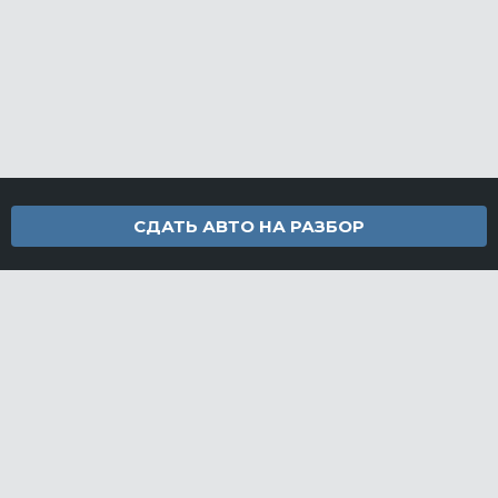
СДАТЬ АВТО НА РАЗБОР
Контакты
info@furamarket.ru
+7 918 160-11-22
г. Новороссийск Доставка запчастей по всей России
Разделы сайта
Запчасти
Доставка и оплата
Грузовой разбор