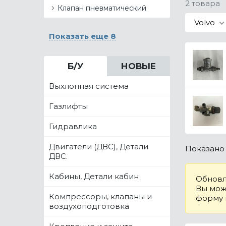
2 товара
Клапан пневматический
Volvo
Показать еще 8
Б/У
НОВЫЕ
Выхлопная система
Газлифты
Гидравлика
Двигатели (ДВС), Детали
Показан
ДВС.
Кабины, Детали кабин
Обновл
Вы може
Компрессоры, клапаны и
форму
воздухоподготовка