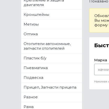
Крепление и защита
Показан
двигателя
Кронштейны
Обновл
Вы може
Метизы
форму
Оптика
Отопители автономные,
Быст
запчасти отопителей
Пластик б/у
Марка
Пневматика
Подвеска
Нажимая н
Прицеп, Запчасти прицепа
Разное
Рама