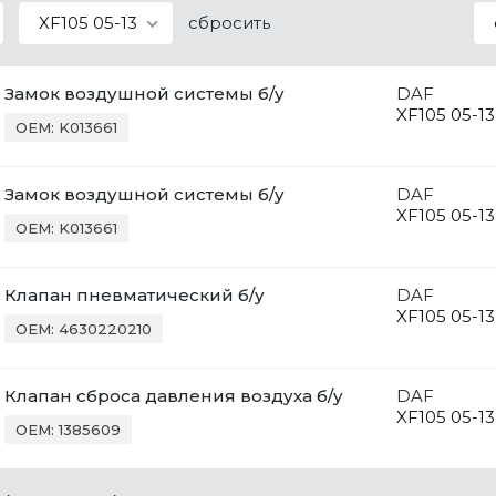
XF105 05-13
сбросить
Замок воздушной системы б/у
DAF
XF105 05-13
OEM: K013661
Замок воздушной системы б/у
DAF
XF105 05-13
OEM: K013661
Клапан пневматический б/у
DAF
XF105 05-13
OEM: 4630220210
Клапан сброса давления воздуха б/у
DAF
XF105 05-13
OEM: 1385609