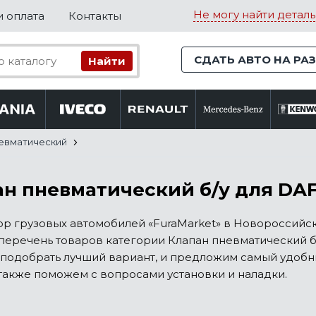
Не могу найти деталь
и оплата
Контакты
СДАТЬ АВТО НА РА
невматический
н пневматический б/у для DAF 
р грузовых автомобилей «FuraMarket» в Новороссийс
еречень товаров категории Клапан пневматический б/у 
подобрать лучший вариант, и предложим самый удобны
 также поможем с вопросами установки и наладки.