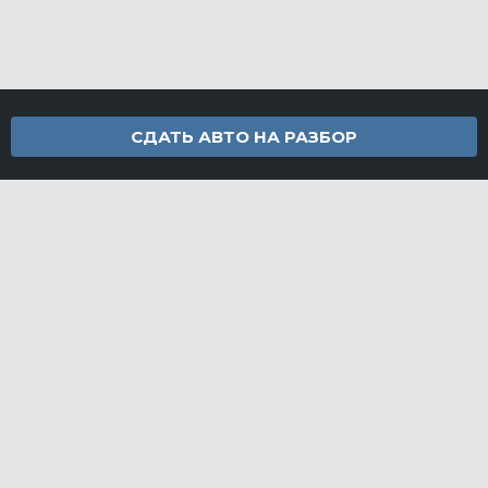
СДАТЬ АВТО НА РАЗБОР
Контакты
info@furamarket.ru
+7 918 160-11-22
г. Новороссийск Доставка запчастей по всей России
Разделы сайта
Запчасти
Доставка и оплата
Грузовой разбор
Контакты
©FuraMarket — магазин грузовых запчастей, 2026