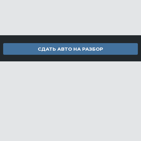
СДАТЬ АВТО НА РАЗБОР
Контакты
info@furamarket.ru
+7 918 160-11-22
г. Новороссийск Доставка запчастей по всей России
Разделы сайта
Запчасти
Доставка и оплата
Грузовой разбор
Контакты