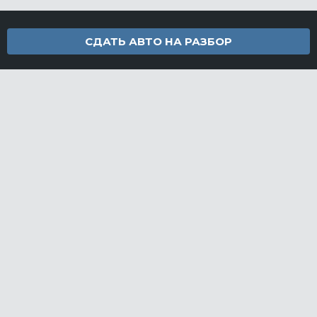
СДАТЬ АВТО НА РАЗБОР
Контакты
info@furamarket.ru
+7 918 160-11-22
г. Новороссийск Доставка запчастей по всей России
Разделы сайта
Запчасти
Доставка и оплата
Грузовой разбор
Контакты
©FuraMarket — магазин грузовых запчастей, 2026
СДЕЛАНО
В EVERNET