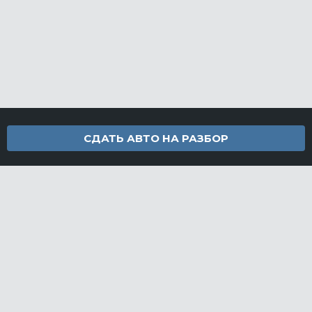
СДАТЬ АВТО НА РАЗБОР
Контакты
info@furamarket.ru
+7 918 160-11-22
г. Новороссийск Доставка запчастей по всей России
Разделы сайта
Запчасти
Доставка и оплата
Грузовой разбор