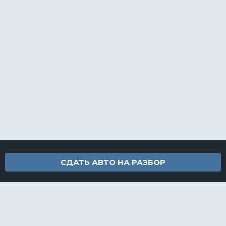
СДАТЬ АВТО НА РАЗБОР
Контакты
info@furamarket.ru
+7 918 160-11-22
г. Новороссийск Доставка запчастей по всей России