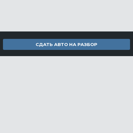
СДАТЬ АВТО НА РАЗБОР
Контакты
info@furamarket.ru
+7 918 160-11-22
г. Новороссийск Доставка запчастей по всей России
Разделы сайта
Запчасти
Доставка и оплата
Грузовой разбор
Контакты