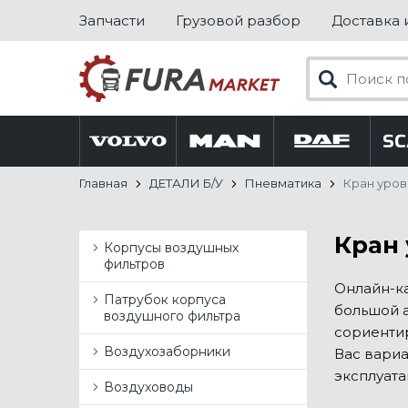
Запчасти
Грузовой разбор
Доставка 
Главная
ДЕТАЛИ Б/У
Пневматика
Кран уров
Кран 
Корпусы воздушных
фильтров
Онлайн-к
Патрубок корпуса
большой а
воздушного фильтра
сориенти
Воздухозаборники
Вас вариа
эксплуата
Воздуховоды