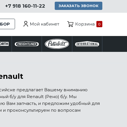
+7 918 160-11-22
ЗАКАЗАТЬ ЗВОНОК
Мой кабинет
ЗБОР
Корзина
0
enault
оссийске предлагает Вашему вниманию
й б/у для Renault (Рено) б/у. Мы
ю Вам запчасть, и предложим удобный для
м и проконсультируем по вопросам