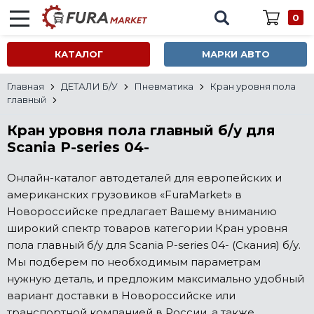
0
КАТАЛОГ
МАРКИ АВТО
Главная
ДЕТАЛИ Б/У
Пневматика
Кран уровня пола
главный
Кран уровня пола главный б/у для
Scania P-series 04-
Онлайн-каталог автодеталей для европейских и
американских грузовиков «FuraMarket» в
Новороссийске предлагает Вашему вниманию
широкий спектр товаров категории Кран уровня
пола главный б/у для Scania P-series 04- (Скания) б/у.
Мы подберем по необходимым параметрам
нужную деталь, и предложим максимально удобный
вариант доставки в Новороссийске или
транспортной компанией в России, а также