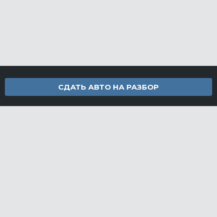
СДАТЬ АВТО НА РАЗБОР
Контакты
info@furamarket.ru
+7 918 160-11-22
г. Новороссийск Доставка запчастей по всей России
Разделы сайта
Запчасти
Доставка и оплата
Грузовой разбор
Контакты