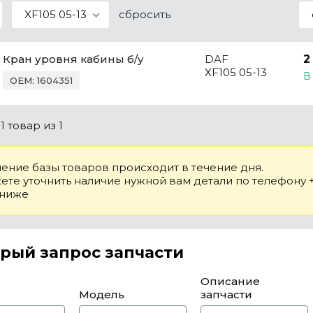
XF105 05-13
сбросить
Кран уровня кабины б/у
DAF
2
XF105 05-13
В
OEM: 1604351
о
1 товар
из 1
ение базы товаров происходит в течение дня.
те уточнить наличие нужной вам детали по телефону +7
 ниже
рый запрос запчасти
Описание
Модель
запчасти