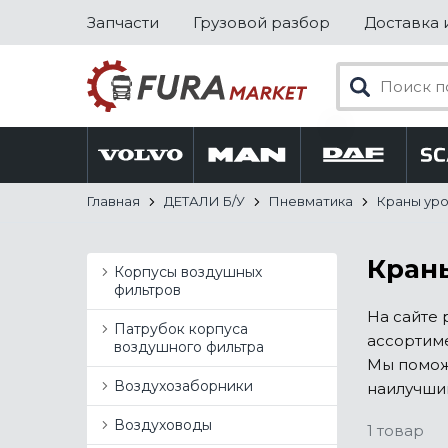
Запчасти
Грузовой разбор
Доставка 
Главная
ДЕТАЛИ Б/У
Пневматика
Краны ур
Краны
Корпусы воздушных
фильтров
На сайте 
Патрубок корпуса
ассортиме
воздушного фильтра
Мы помож
Воздухозаборники
наилучший
Воздуховоды
1 товар