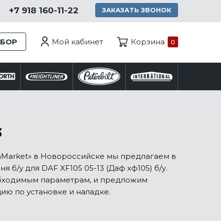
+7 918 160-11-22
ЗАКАЗАТЬ ЗВОНОК
Мой кабинет
ЗБОР
Корзина
0
3
aMarket» в Новороссийске мы предлагаем в
б/у для DAF XF105 05-13 (Даф хф105) б/у.
обходимым параметрам, и предложим
цию по установке и наладке.