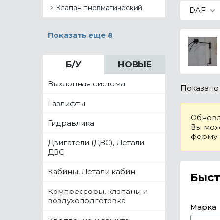
Клапан пневматический
DAF
Показать еще 8
Б/У
НОВЫЕ
Выхлопная система
Показан
Газлифты
Обновл
Гидравлика
Вы може
форму
Двигатели (ДВС), Детали
ДВС.
Кабины, Детали кабин
Быст
Компрессоры, клапаны и
воздухоподготовка
Марка