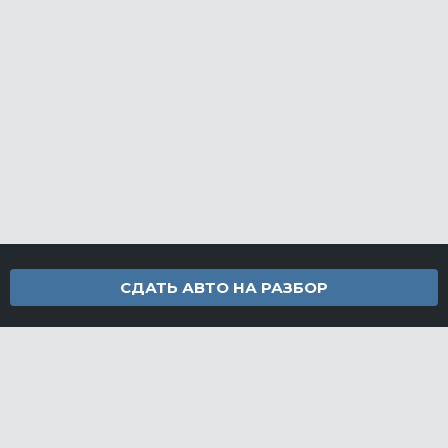
СДАТЬ АВТО НА РАЗБОР
Контакты
info@furamarket.ru
+7 918 160-11-22
г. Новороссийск Доставка запчастей по всей России
Разделы сайта