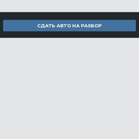
СДАТЬ АВТО НА РАЗБОР
Контакты
info@furamarket.ru
+7 918 160-11-22
г. Новороссийск Доставка запчастей по всей России
Разделы сайта
Запчасти
Доставка и оплата
Грузовой разбор
Контакты
©FuraMarket — магазин грузовых запчастей, 2026
СДЕЛАНО
В EVERNET