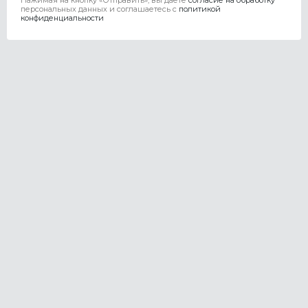
Нажимая на кнопку «Отправить», вы даете
согласие на обработку
персональных данных и соглашаетесь c
политикой
конфиденциальности